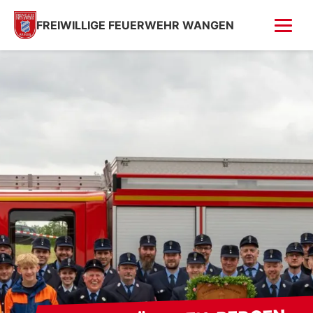
FREIWILLIGE FEUERWEHR WANGEN
FOTOS
Tag der offenen Tür
Fahrzeugsegnung 2026
Fahrzeugsegnung 2004
Feuer in Villa (Kempfenhausen)
Moosbrand
GESCHICHTE
SPENDEN