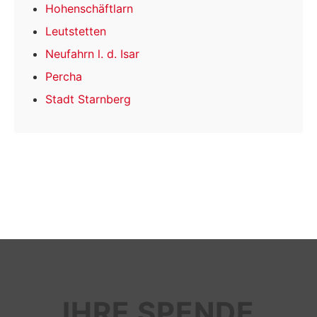
Hohenschäftlarn
Leutstetten
Neufahrn l. d. Isar
Percha
Stadt Starnberg
IHRE SPENDE