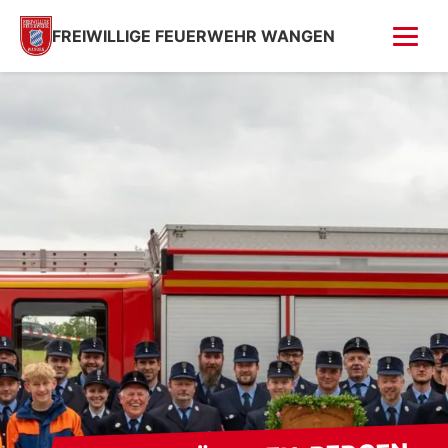
FREIWILLIGE FEUERWEHR WANGEN
FOTOS
Tag der offenen Tür
Fahrzeugsegnung 2026
Fahrzeugsegnung 2004
Feuer in Villa (Kempfenhausen)
Moosbrand
GESCHICHTE
SPENDEN