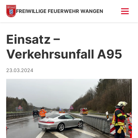
FREIWILLIGE FEUERWEHR WANGEN
FOTOS
Einsatz –
Tag der offenen Tür
Verkehrsunfall A95
Fahrzeugsegnung 2026
Fahrzeugsegnung 2004
23.03.2024
Feuer in Villa (Kempfenhausen)
Moosbrand
GESCHICHTE
SPENDEN