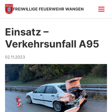
FREIWILLIGE FEUERWEHR WANGEN
FOTOS
Einsatz –
Tag der offenen Tür
Verkehrsunfall A95
Fahrzeugsegnung 2026
Fahrzeugsegnung 2004
02.11.2023
Feuer in Villa (Kempfenhausen)
Moosbrand
GESCHICHTE
SPENDEN