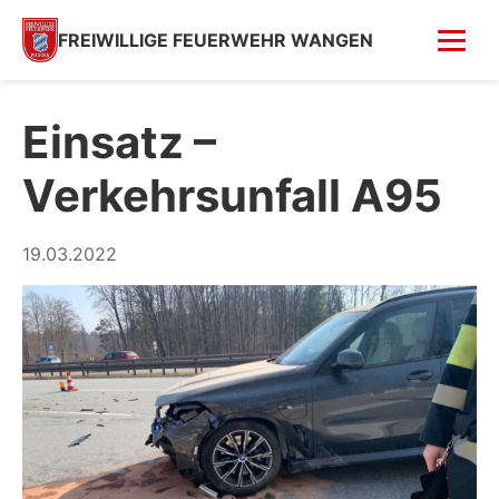
FREIWILLIGE FEUERWEHR WANGEN
FOTOS
Einsatz –
Tag der offenen Tür
Verkehrsunfall A95
Fahrzeugsegnung 2026
Fahrzeugsegnung 2004
19.03.2022
Feuer in Villa (Kempfenhausen)
Moosbrand
GESCHICHTE
SPENDEN