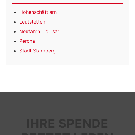
Hohenschäftlarn
Leutstetten
Neufahrn l. d. Isar
Percha
Stadt Starnberg
IHRE SPENDE