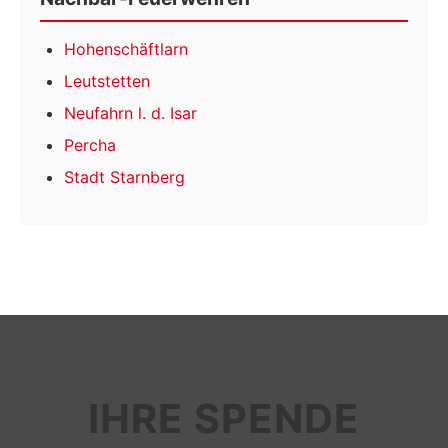
Hohenschäftlarn
Leutstetten
Neufahrn l. d. Isar
Percha
Stadt Starnberg
IHRE SPENDE