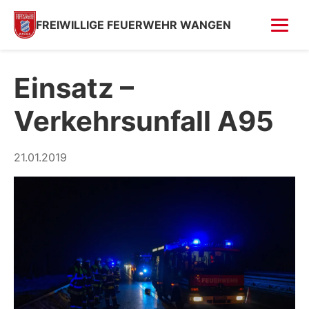
FREIWILLIGE FEUERWEHR WANGEN
FOTOS
Einsatz –
Tag der offenen Tür
Verkehrsunfall A95
Fahrzeugsegnung 2026
Fahrzeugsegnung 2004
21.01.2019
Feuer in Villa (Kempfenhausen)
Moosbrand
GESCHICHTE
SPENDEN