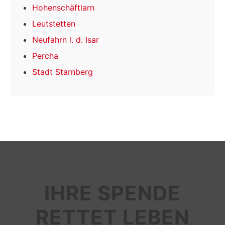
Hohenschäftlarn
Leutstetten
Neufahrn l. d. Isar
Percha
Stadt Starnberg
IHRE SPENDE
RETTET LEBEN