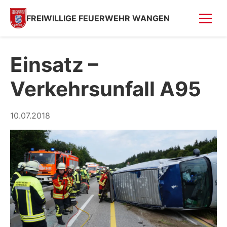
FREIWILLIGE FEUERWEHR WANGEN
FOTOS
Einsatz –
Tag der offenen Tür
Verkehrsunfall A95
Fahrzeugsegnung 2026
Fahrzeugsegnung 2004
10.07.2018
Feuer in Villa (Kempfenhausen)
Moosbrand
GESCHICHTE
SPENDEN