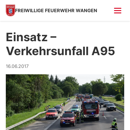
FREIWILLIGE FEUERWEHR WANGEN
FOTOS
Einsatz –
Tag der offenen Tür
Verkehrsunfall A95
Fahrzeugsegnung 2026
Fahrzeugsegnung 2004
16.06.2017
Feuer in Villa (Kempfenhausen)
Moosbrand
GESCHICHTE
SPENDEN