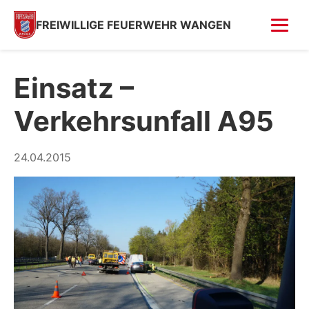
FREIWILLIGE FEUERWEHR WANGEN
FOTOS
Einsatz –
Tag der offenen Tür
Verkehrsunfall A95
Fahrzeugsegnung 2026
Fahrzeugsegnung 2004
24.04.2015
Feuer in Villa (Kempfenhausen)
Moosbrand
GESCHICHTE
SPENDEN