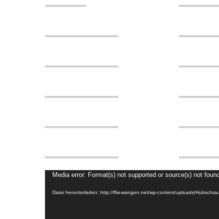
Video-
Media error: Format(s) not supported or source(s) not foun
Player
Datei herunterladen: http://ffw-wangen.net/wp-content/uploads/Hubschr