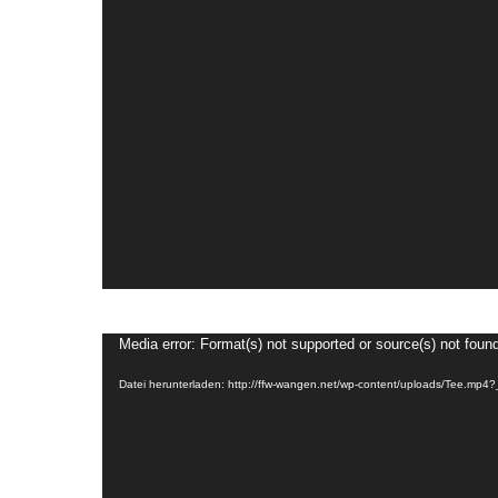
Video-
Media error: Format(s) not supported or source(s) not foun
Player
Datei herunterladen: http://ffw-wangen.net/wp-content/uploads/Tee.mp4