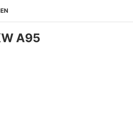
GEN
PKW A95