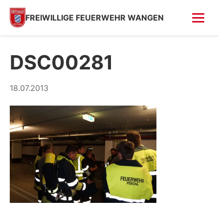
FREIWILLIGE FEUERWEHR WANGEN
FOTOS
DSC00281
Tag der offenen Tür
18.07.2013
Fahrzeugsegnung 2026
Fahrzeugsegnung 2004
Feuer in Villa (Kempfenhausen)
Moosbrand
GESCHICHTE
SPENDEN