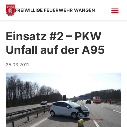
FREIWILLIGE FEUERWEHR WANGEN
FOTOS
Einsatz #2 – PKW
Tag der offenen Tür
Unfall auf der A95
Fahrzeugsegnung 2026
Fahrzeugsegnung 2004
25.03.2011
Feuer in Villa (Kempfenhausen)
Moosbrand
GESCHICHTE
SPENDEN