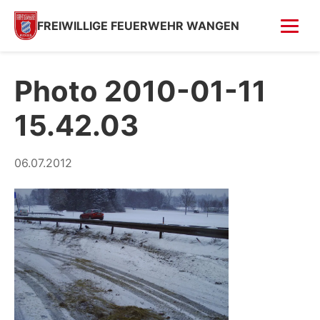
FREIWILLIGE FEUERWEHR WANGEN
FOTOS
Photo 2010-01-11
Tag der offenen Tür
15.42.03
Fahrzeugsegnung 2026
Fahrzeugsegnung 2004
06.07.2012
Feuer in Villa (Kempfenhausen)
Moosbrand
GESCHICHTE
SPENDEN