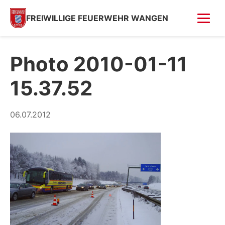
FREIWILLIGE FEUERWEHR WANGEN
FOTOS
Photo 2010-01-11
Tag der offenen Tür
15.37.52
Fahrzeugsegnung 2026
Fahrzeugsegnung 2004
06.07.2012
Feuer in Villa (Kempfenhausen)
Moosbrand
GESCHICHTE
SPENDEN