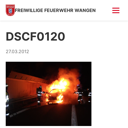
FREIWILLIGE FEUERWEHR WANGEN
FOTOS
DSCF0120
Tag der offenen Tür
27.03.2012
Fahrzeugsegnung 2026
Fahrzeugsegnung 2004
Feuer in Villa (Kempfenhausen)
Moosbrand
GESCHICHTE
SPENDEN